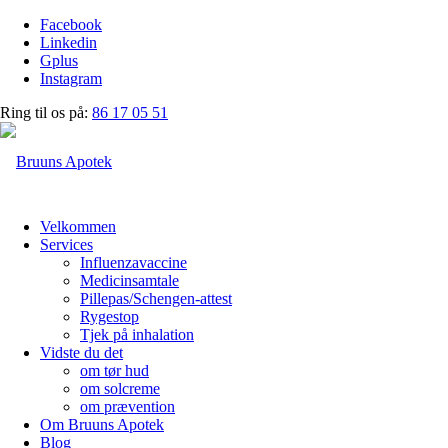
Facebook
Linkedin
Gplus
Instagram
Ring til os på:
86 17 05 51
Velkommen
Services
Influenzavaccine
Medicinsamtale
Pillepas/Schengen-attest
Rygestop
Tjek på inhalation
Vidste du det
om tør hud
om solcreme
om prævention
Om Bruuns Apotek
Blog