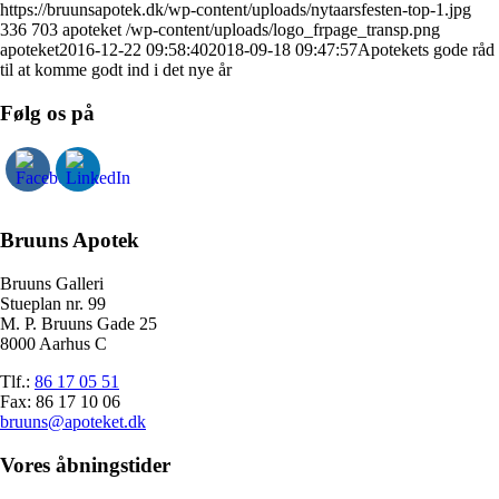
https://bruunsapotek.dk/wp-content/uploads/nytaarsfesten-top-1.jpg
336
703
apoteket
/wp-content/uploads/logo_frpage_transp.png
apoteket
2016-12-22 09:58:40
2018-09-18 09:47:57
Apotekets gode råd
til at komme godt ind i det nye år
Følg os på
Bruuns Apotek
Bruuns Galleri
Stueplan nr. 99
M. P. Bruuns Gade 25
8000 Aarhus C
Tlf.:
86 17 05 51
Fax: 86 17 10 06
bruuns@apoteket.dk
Vores åbningstider