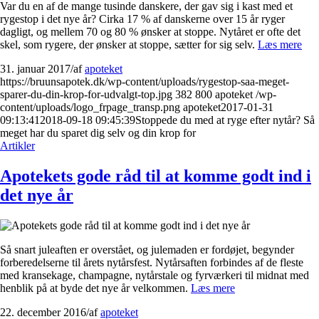
Var du en af de mange tusinde danskere, der gav sig i kast med et
rygestop i det nye år? Cirka 17 % af danskerne over 15 år ryger
dagligt, og mellem 70 og 80 % ønsker at stoppe. Nytåret er ofte det
skel, som rygere, der ønsker at stoppe, sætter for sig selv.
Læs mere
31. januar 2017
/
af
apoteket
https://bruunsapotek.dk/wp-content/uploads/rygestop-saa-meget-
sparer-du-din-krop-for-udvalgt-top.jpg
382
800
apoteket
/wp-
content/uploads/logo_frpage_transp.png
apoteket
2017-01-31
09:13:41
2018-09-18 09:45:39
Stoppede du med at ryge efter nytår? Så
meget har du sparet dig selv og din krop for
Artikler
Apotekets gode råd til at komme godt ind i
det nye år
Så snart juleaften er overstået, og julemaden er fordøjet, begynder
forberedelserne til årets nytårsfest. Nytårsaften forbindes af de fleste
med kransekage, champagne, nytårstale og fyrværkeri til midnat med
henblik på at byde det nye år velkommen.
Læs mere
22. december 2016
/
af
apoteket