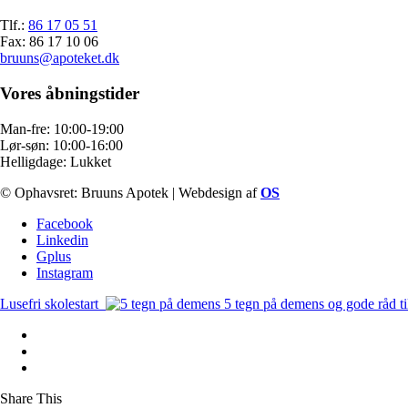
Tlf.:
86 17 05 51
Fax: 86 17 10 06
bruuns@apoteket.dk
Vores åbningstider
Man-fre: 10:00-19:00
Lør-søn: 10:00-16:00
Helligdage: Lukket
© Ophavsret: Bruuns Apotek | Webdesign af
OS
Facebook
Linkedin
Gplus
Instagram
Lusefri skolestart
5 tegn på demens og gode råd ti
Share This