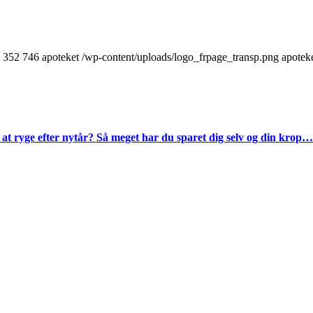
352
746
apoteket
/wp-content/uploads/logo_frpage_transp.png
apotek
t ryge efter nytår? Så meget har du sparet dig selv og din krop…