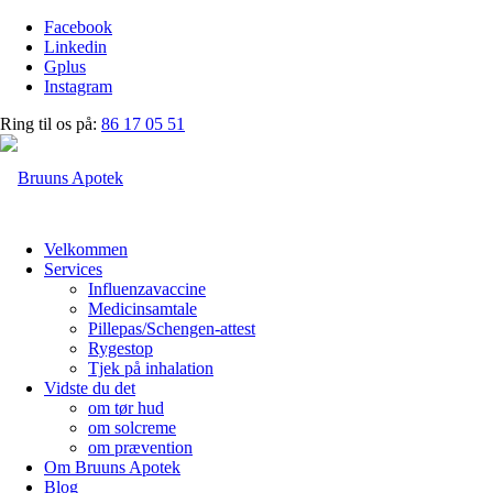
Facebook
Linkedin
Gplus
Instagram
Ring til os på:
86 17 05 51
Velkommen
Services
Influenzavaccine
Medicinsamtale
Pillepas/Schengen-attest
Rygestop
Tjek på inhalation
Vidste du det
om tør hud
om solcreme
om prævention
Om Bruuns Apotek
Blog