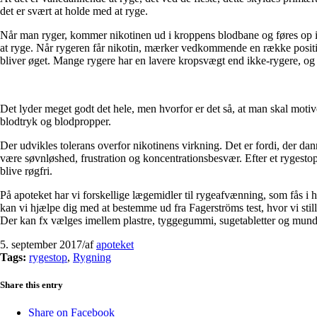
det er svært at holde med at ryge.
Når man ryger, kommer nikotinen ud i kroppens blodbane og føres op i h
at ryge. Når rygeren får nikotin, mærker vedkommende en række positi
bliver øget. Mange rygere har en lavere kropsvægt end ikke-rygere, og d
Det lyder meget godt det hele, men hvorfor er det så, at man skal motive
blodtryk og blodpropper.
Der udvikles tolerans overfor nikotinens virkning. Det er fordi, der da
være søvnløshed, frustration og koncentrationsbesvær. Efter et rygestop 
blive røgfri.
På apoteket har vi forskellige lægemidler til rygeafvænning, som fås 
kan vi hjælpe dig med at bestemme ud fra Fagerströms test, hvor vi stil
Der kan fx vælges imellem plastre, tyggegummi, sugetabletter og mun
5. september 2017
/
af
apoteket
Tags:
rygestop
,
Rygning
Share this entry
Share on Facebook