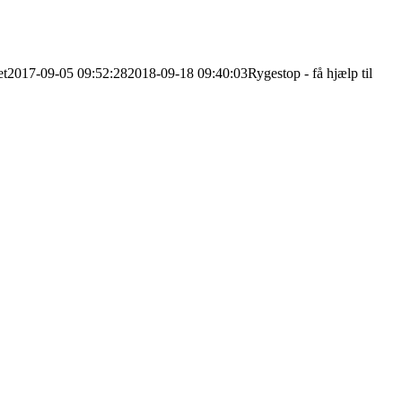
et
2017-09-05 09:52:28
2018-09-18 09:40:03
Rygestop - få hjælp til