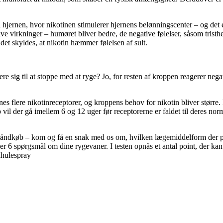
jernen, hvor nikotinen stimulerer hjernens belønningscenter – og det er
ve virkninger – humøret bliver bedre, de negative følelser, såsom tri
et skyldes, at nikotin hæmmer følelsen af sult.
re sig til at stoppe med at ryge? Jo, for resten af kroppen reagerer neg
nnes flere nikotinreceptorer, og kroppens behov for nikotin bliver størr
vil der gå imellem 6 og 12 uger før receptorerne er faldet til deres nor
i håndkøb – kom og få en snak med os om, hvilken lægemiddelform der pa
ler 6 spørgsmål om dine rygevaner. I testen opnås et antal point, der k
dhulespray