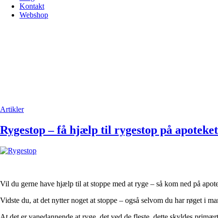
Kontakt
Webshop
Artikler
Rygestop – få hjælp til rygestop på apoteket
Vil du gerne have hjælp til at stoppe med at ryge – så kom ned på apote
Vidste du, at det nytter noget at stoppe – også selvom du har røget i man
At det er vanedannende at ryge, det ved de fleste, dette skyldes primæ