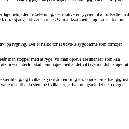
 lige netop denne belønning, der motiverer rygeren til at fortsætte med
sthed, uro og angst bliver dæmpet. Opmærksomheden og koncentrationen
ativt på rygning. Der er risiko for at udvikle sygdomme som forhøjet
e. Når man stopper med at ryge, vil man opleve abstinenser, som kan
male niveau, derfor skal man regne med at det vil tage mindst 12 uger at
sser til dig, og hvilken styrke du har brug for. Graden af afhængighed
an være med til at bestemme hvilket rygeafvænningsmiddel der er egnet.