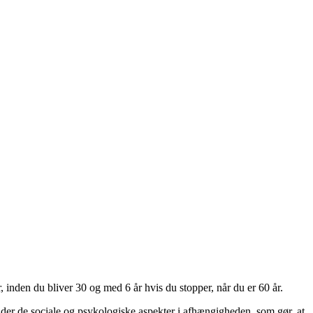
, inden du bliver 30 og med 6 år hvis du stopper, når du er 60 år.
 der de sociale og psykologiske aspekter i afhængigheden, som gør, at