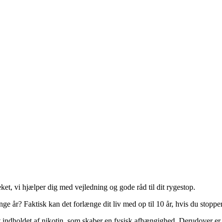
ket, vi hjælper dig med vejledning og gode råd til dit rygestop.
ge år? Faktisk kan det forlænge dit liv med op til 10 år, hvis du stopper
rt indholdet af nikotin, som skaber en fysisk afhængighed. Derudover er