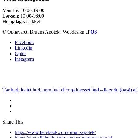
Man-fre: 10:00-19:00
Lør-søn: 10:00-16:00
Helligdage: Lukket
© Ophavsret: Bruuns Apotek | Webdesign af
OS
Facebook
Linkedin
Gplus
Instagram
Tør hud, fedtet hud, uren hud eller rødmosset hud – lider du (også) af.
Share This
https://www.facebook.com/bruunsapotek/
https://www.linkedin.com/company/bruuns-apotek