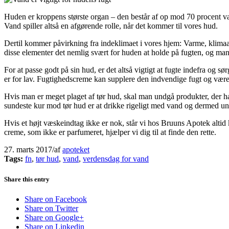
Huden er kroppens største organ – den består af op mod 70 procent van
Vand spiller altså en afgørende rolle, når det kommer til vores hud.
Dertil kommer påvirkning fra indeklimaet i vores hjem: Varme, klimaa
disse elementer det nemlig svært for huden at holde på fugten, og man v
For at passe godt på sin hud, er det altså vigtigt at fugte indefra o
er for lav. Fugtighedscreme kan supplere den indvendige fugt og være m
Hvis man er meget plaget af tør hud, skal man undgå produkter, der h
sundeste kur mod tør hud er at drikke rigeligt med vand og dermed u
Hvis et højt væskeindtag ikke er nok, står vi hos Bruuns Apotek altid k
creme, som ikke er parfumeret, hjælper vi dig til at finde den rette.
27. marts 2017
/
af
apoteket
Tags:
fn
,
tør hud
,
vand
,
verdensdag for vand
Share this entry
Share on Facebook
Share on Twitter
Share on Google+
Share on Linkedin