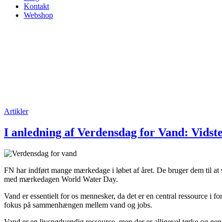
Kontakt
Webshop
Artikler
I anledning af Verdensdag for Vand: Vidst
FN har indført mange mærkedage i løbet af året. De bruger dem til at s
med mærkedagen World Water Day.
Vand er essentielt for os mennesker, da det er en central ressource i 
fokus på sammenhængen mellem vand og jobs.
Vand er en livsnødvendig ressource, men der er alligevel tørke og ge