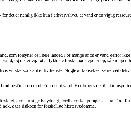
r det er nemlig ikke kun i erhvervslivet, at vand er en vigtig ressource
vand, som forsyner os i hele landet. For mange af os er vand derfor ikke
 vand, og det er vigtigt at fylde de forskellige depoter op, så kroppen h
, hvis vi ikke konstant er hydrerede. Nogle af konsekvenserne ved deh
blod består af op mod 95 procent vand. Her bruges det til at transporter
trykket, der kan stige betydeligt, fordi der skal pumpes ekstra hårdt f
nd nok, øges risikoen for forskellige hjertesygdomme.