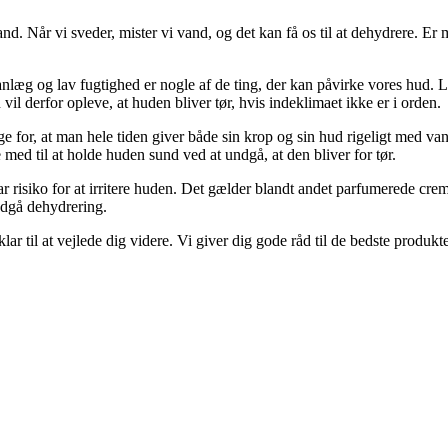
d. Når vi sveder, mister vi vand, og det kan få os til at dehydrere. E
nlæg og lav fugtighed er nogle af de ting, der kan påvirke vores hud. 
il derfor opleve, at huden bliver tør, hvis indeklimaet ikke er i orden.
g sørge for, at man hele tiden giver både sin krop og sin hud rigeligt 
ed til at holde huden sund ved at undgå, at den bliver for tør.
ar risiko for at irritere huden. Det gælder blandt andet parfumerede c
ndgå dehydrering.
lar til at vejlede dig videre. Vi giver dig gode råd til de bedste produk