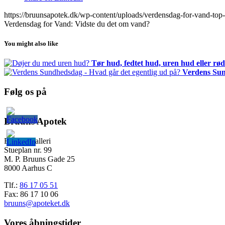
https://bruunsapotek.dk/wp-content/uploads/verdensdag-for-vand-top-
Verdensdag for Vand: Vidste du det om vand?
You might also like
Tør hud, fedtet hud, uren hud eller rø
Verdens Sun
Følg os på
Bruuns Apotek
Bruuns Galleri
Stueplan nr. 99
M. P. Bruuns Gade 25
8000 Aarhus C
Tlf.:
86 17 05 51
Fax: 86 17 10 06
bruuns@apoteket.dk
Vores åbningstider