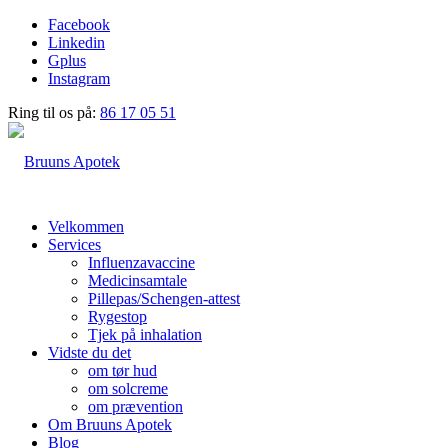
Facebook
Linkedin
Gplus
Instagram
Ring til os på:
86 17 05 51
Velkommen
Services
Influenzavaccine
Medicinsamtale
Pillepas/Schengen-attest
Rygestop
Tjek på inhalation
Vidste du det
om tør hud
om solcreme
om prævention
Om Bruuns Apotek
Blog