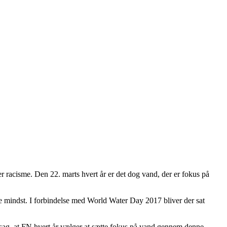
r racisme. Den 22. marts hvert år er det dog vand, der er fokus på
kke mindst. I forbindelse med World Water Day 2017 bliver der sat
rsag, at FN hvert år vælger at sætte fokus på vand gennem denne