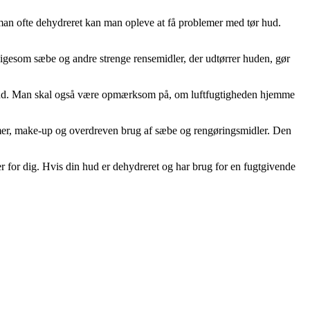
r man ofte dehydreret kan man opleve at få problemer med tør hud.
Ligesom sæbe og andre strenge rensemidler, der udtørrer huden, gør
med vand. Man skal også være opmærksom på, om luftfugtigheden hjemme
remer, make-up og overdreven brug af sæbe og rengøringsmidler. Den
ter for dig. Hvis din hud er dehydreret og har brug for en fugtgivende