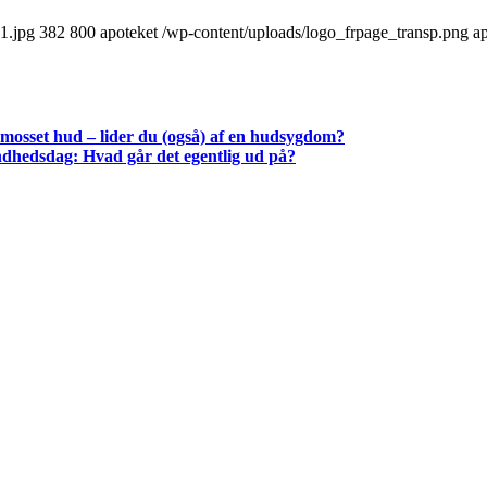
1.jpg
382
800
apoteket
/wp-content/uploads/logo_frpage_transp.png
a
dmosset hud – lider du (også) af en hudsygdom?
dhedsdag: Hvad går det egentlig ud på?