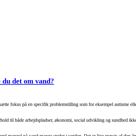
e du det om vand?
ætte fokus på en specifik problemstilling som for eksempel autisme elle
forhold til både arbejdspladser, økonomi, social udvikling og sundhed i
nerel mangel på vand mange steder i verden. Det er lige præcis af den å